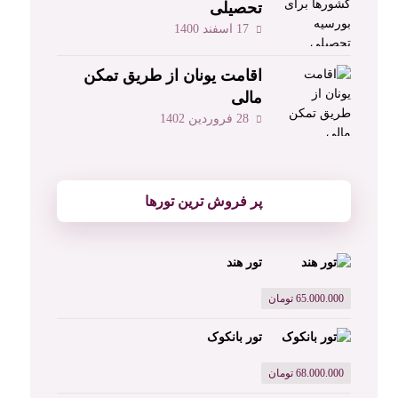
تحصیلی
17 اسفند 1400
اقامت یونان از طریق تمکن
مالی
28 فروردین 1402
پر فروش ترین تورها
تور هند
65.000.000
تومان
تور بانکوک
68.000.000
تومان