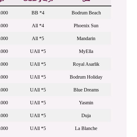
.000
4* BB
Bodrum Beach
.000
4* All
Phoenix Sun
.000
5* All
Mandarin
.000
5* UAll
MyElla
.000
5* UAll
Royal Asarlik
.000
5* UAll
Bodrum Holiday
.000
5* UAll
Blue Dreams
.000
5* UAll
Yasmin
.000
5* UAll
Duja
.000
5* UAll
La Blanche