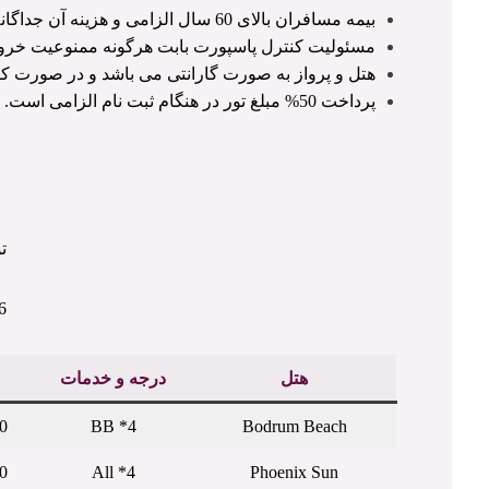
بیمه مسافران بالای 60 سال الزامی و هزینه آن جداگانه از مبلغ تور محاسبه و به عهده مسافر می باشد.
مسئولیت کنترل پاسپورت بابت هرگونه ممنوعیت خروج
هتل و پرواز به صورت گارانتی می باشد و در صورت 
پرداخت 50% مبلغ تور در هنگام ثبت نام الزامی است.
تو
6 شب / شهریور
هتل
درجه و خدمات
0
4* BB
Bodrum Beach
0
4* All
Phoenix Sun