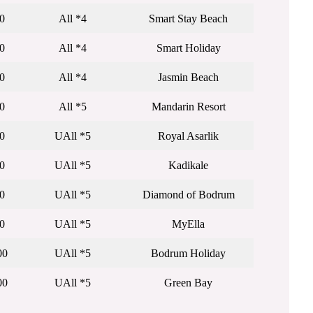
0
4* All
Smart Stay Beach
0
4* All
Smart Holiday
0
4* All
Jasmin Beach
0
5* All
Mandarin Resort
0
5* UAll
Royal Asarlik
0
5* UAll
Kadikale
0
5* UAll
Diamond of Bodrum
0
5* UAll
MyElla
00
5* UAll
Bodrum Holiday
00
5* UAll
Green Bay