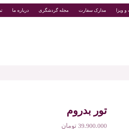
و ویزا
مدارک سفارت
مجله گردشگری
درباره ما
تم
تور بدروم
39.900.000
تومان