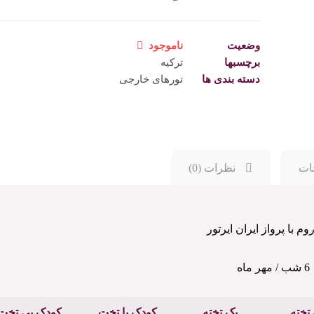
وضعیت
ناموجود
برچسبها
ترکیه
دسته بندی ها
تورهای خارجی
ات
نظرات (0)
وم با پرواز ایران ایرتور
6 شب / مهر ماه
 تخته
یک تخته
کودک با تخت
کودک بی تخت