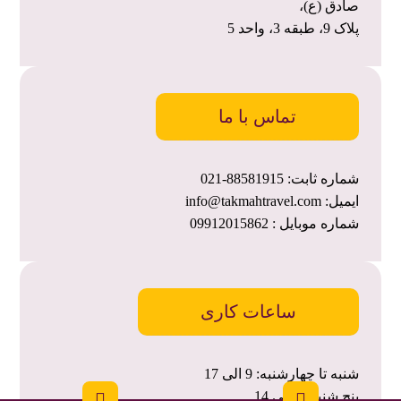
صادق (ع)،
پلاک 9، طبقه 3، واحد 5
تماس با ما
شماره ثابت: 88581915-021
ایمیل: info@takmahtravel.com
شماره موبایل : 09912015862
ساعات کاری
شنبه تا چهارشنبه: 9 الی 17
پنج شنبه: 9 الی 14