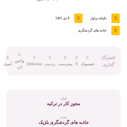
تکماه تراول
8 دی 1401
جاذبه های گردشگری
واتس
فیسبوک
X
پینترست
رددیت
Delicious
ایمیل
اپ
قبلی
مجوز کار در ترکیه
بعدی
جاذبه های گردشگری بلژیک