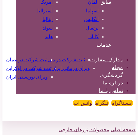
سایر
آلمان
آمریکا
اسپانیا
استرالیا
انگلیس
ایتالیا
پرتغال
سوئد
کانادا
هلند
خدمات
مدارک سفارت
ثبت شرکت در دبی
ثبت شرکت در عمان
مجله
ویزای درمانی ایران
ثبت شرکت در اوکراین
گردشگری
ویزای توریستی ایران
درباره ما
تماس با ما
اینستاگرام
تلگرام
واتس اپ
کپی رایت © 2026
صفحه اصلی
محصولات
تورهای خارجی