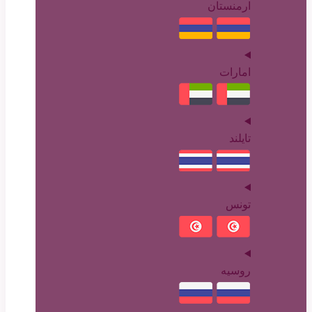
ارمنستان
امارات
تایلند
تونس
روسیه