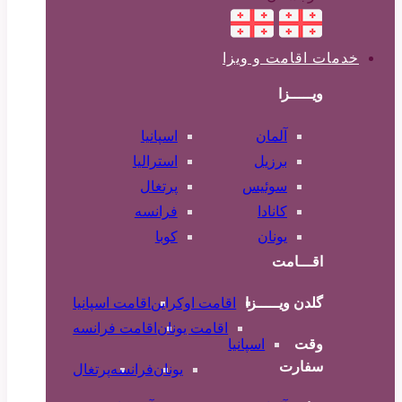
خدمات اقامت و ویزا
ویـــــزا
آلمان
اسپانیا
برزیل
استرالیا
سوئیس
پرتغال
کانادا
فرانسه
یونان
کوبا
اقـــامت
گلدن ویـــــزا
اقامت اوکراین
اقامت اسپانیا
اقامت یونان
اقامت فرانسه
وقت
اسپانیا
سفارت
یونان
فرانسه
پرتغال