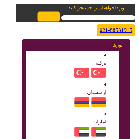
تور دلخواهتان را جستجو کنید ...
021-88581915
تورها
ترکیه
ارمنستان
امارات