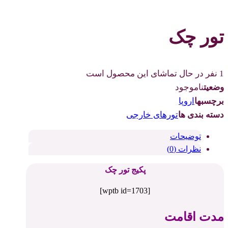
تور چک
1
نفر در حال تماشای این محصول است
وضعیت
ناموجود
برچسبها
اروپا
دسته بندی ها
تورهای خارجی
توضیحات
نظرات (0)
پکیج تور چک
[wptb id=1703]
مدت اقامت