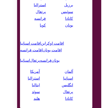
برزیل
استرالیا
سوئیس
پرتغال
کانادا
فرانسه
یونان
کوبا
اقـــامت
گلدن
اقامت اوکراین
اقامت اسپانیا
ویـــــزا
اقامت یونان
اقامت فرانسه
وقت سفارت
یونان
فرانسه
پرتغال
اسپانیا
سایر
آلمان
آمریکا
اسپانیا
استرالیا
انگلیس
ایتالیا
پرتغال
سوئد
کانادا
هلند
خدمات