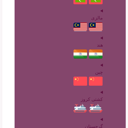
مالزی
هند
چین
کشتی کروز
گرجستان