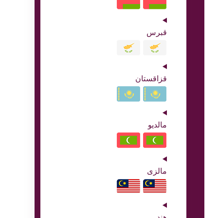
قبرس
قزاقستان
مالدیو
مالزی
هند