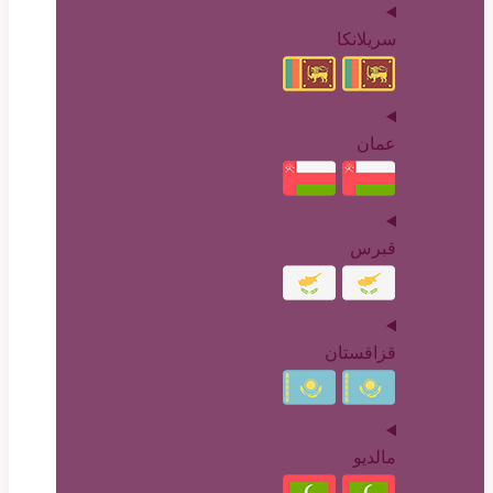
سریلانکا
عمان
قبرس
قزاقستان
مالدیو