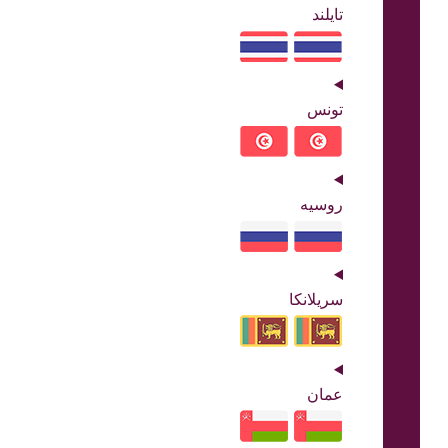
تایلند
تونس
روسیه
سریلانکا
عمان