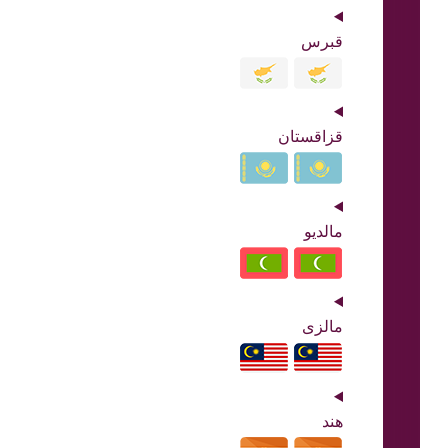
قبرس
قزاقستان
مالدیو
مالزی
هند