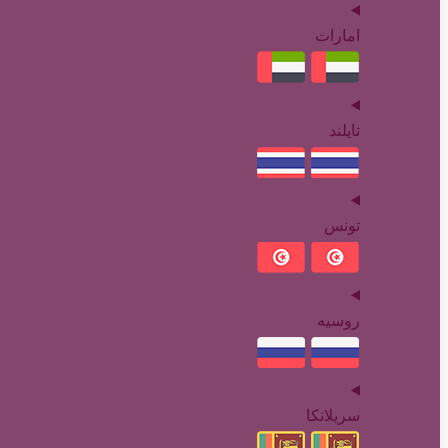
امارات
تایلند
تونس
روسیه
سریلانکا