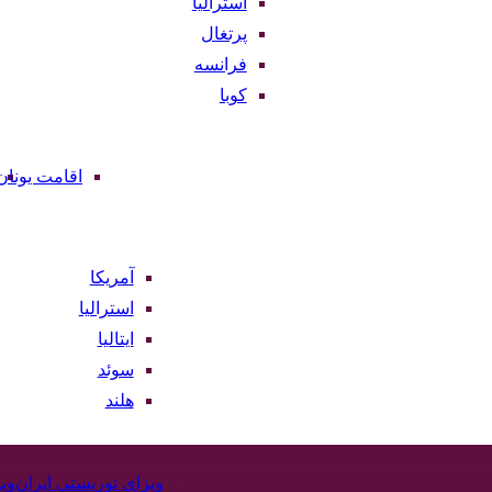
استرالیا
پرتغال
فرانسه
کوبا
اقامت یونان
آمریکا
استرالیا
ایتالیا
سوئد
هلند
ویزای توریستی ایران
وی