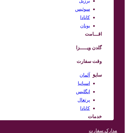
برزیل
سوئیس
کانادا
یونان
اقـــامت
گلدن ویـــــزا
وقت سفارت
سایر
آلمان
اسپانیا
انگلیس
پرتغال
کانادا
خدمات
مدارک سفارت