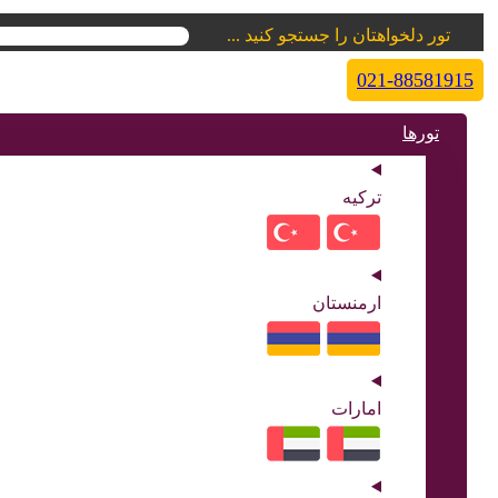
تور دلخواهتان را جستجو کنید ...
021-88581915
تورها
ترکیه
ارمنستان
امارات