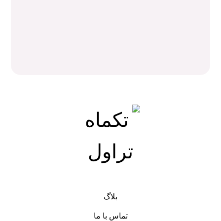
6.600.000
تومان
تور آفریقای جنوبی
121.500.000
تومان
بلاگ
تماس با ما