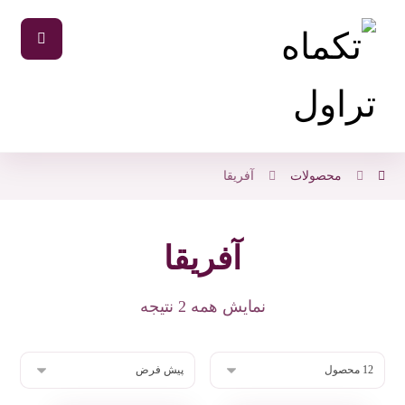
محصولات
آفریقا
آفریقا
نمایش همه 2 نتیجه